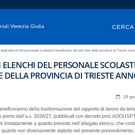
riuli Venezia Giulia
CERCA
a degli elenchi del personale scolastico beneficiario del part time della provincia di Trieste an
I ELENCHI DEL PERSONALE SCOLAST
E DELLA PROVINCIA DI TRIESTE AN
29 gi
beneficeranno della trasformazione del rapporto di lavoro da te
o pieno dall’a.s. 2026/27, pubblicati con decreto prot. AOOUSP
ti limitatamente a quanto previsto nell’allegato elenco, che cost
r quanto non diversamente statuito nel presente provvedimento,