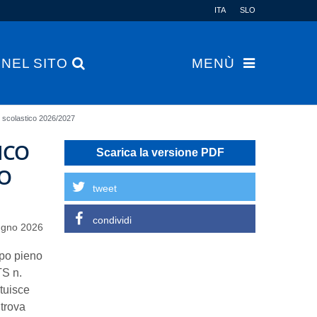
ITA
SLO
 NEL SITO
MENÙ
no scolastico 2026/2027
ICO
Scarica la versione PDF
NO
tweet
condividi
ugno 2026
mpo pieno
TS n.
ituisce
 trova