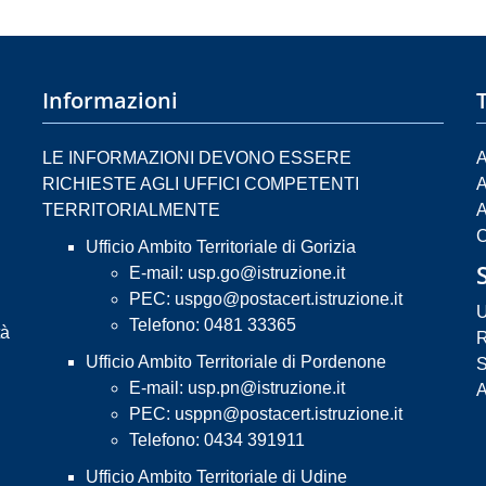
Informazioni
LE INFORMAZIONI DEVONO ESSERE
A
RICHIESTE AGLI UFFICI COMPETENTI
A
TERRITORIALMENTE
A
C
Ufficio Ambito Territoriale di Gorizia
E-mail:
usp.go@istruzione.it
PEC:
uspgo@postacert.istruzione.it
U
Telefono: 0481 33365
tà
R
Ufficio Ambito Territoriale di Pordenone
S
E-mail:
usp.pn@istruzione.it
A
PEC:
usppn@postacert.istruzione.it
Telefono: 0434 391911
Ufficio Ambito Territoriale di Udine