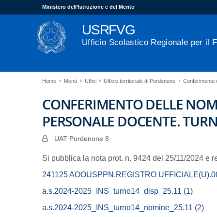
Ministero dell’Istruzione e del Merito
USRFVG
Ufficio Scolastico Regionale per il F
Home
Menù
Uffici
Ufficio territoriale di Pordenone
Conferimento
CONFERIMENTO DELLE NOMI
PERSONALE DOCENTE. TURNO 
UAT Pordenone 8
Si pubblica la nota prot. n. 9424 del 25/11/2024 e rel
241125 AOOUSPPN.REGISTRO UFFICIALE(U).000
a.s.2024-2025_INS_turno14_disp_25.11 (1)
a.s.2024-2025_INS_turno14_nomine_25.11 (2)