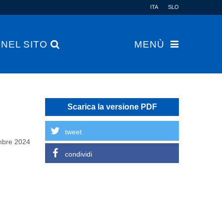
ITA
SLO
 NEL SITO
MENÙ
Scarica la versione PDF
tweet
mbre 2024
condividi