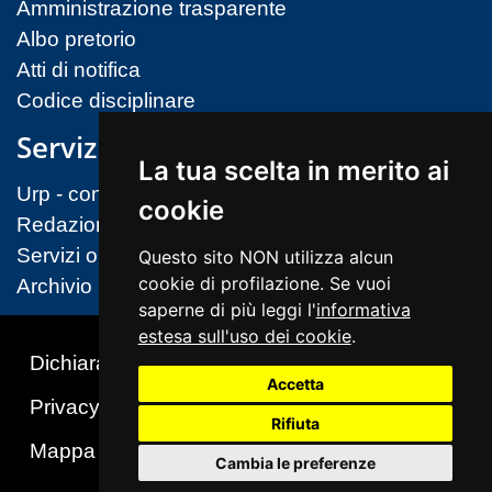
Amministrazione trasparente
Albo pretorio
Atti di notifica
Codice disciplinare
Servizi
La tua scelta in merito ai
Urp - contatti
cookie
Redazione sito
Servizi on-line (MIM)
Questo sito NON utilizza alcun
cookie di profilazione. Se vuoi
Archivio
saperne di più leggi l'
informativa
estesa sull'uso dei cookie
.
Dichiarazione di accessibilità
Accetta
Privacy & Cookies Policy
Note legali
Rifiuta
Mappa del sito
Cambio preferenze cookie
Cambia le preferenze