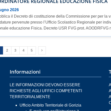
RDINATORE REGIONALE EDUCAZIONE FISICA
iugno 2026
bblica il Decreto dii costituzione della Commissione per per la v
dature pervenute presso l’Ufficio Scolastico Regionale per indiv
nale educazione Fisica. Decreto USR FVG prot. AOODRFVG n. 
s page
Next page
2
3
4
5
Informazioni
LE INFORMAZIONI DEVONO ESSERE
A
RICHIESTE AGLI UFFICI COMPETENTI
A
TERRITORIALMENTE
A
C
Ufficio Ambito Territoriale di Gorizia