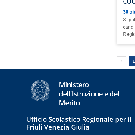
COO
30 g
Si pu
candi
Regio
Previou
1
Ministero
dell'Istruzione e del
Merito
Ufficio Scolastico Regionale per il
Friuli Venezia Giulia