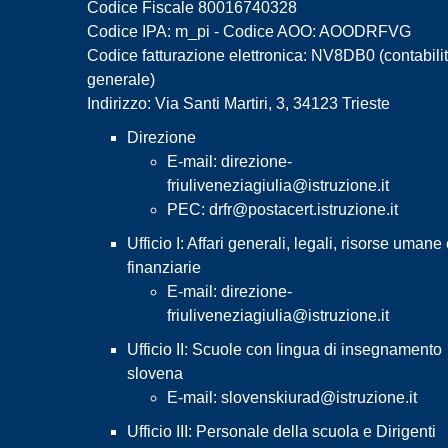
Codice Fiscale 80016740328
Codice IPA: m_pi - Codice AOO: AOODRFVG
Codice fatturazione elettronica: NV8DB0 (contabili
generale)
Indirizzo: Via Santi Martiri, 3, 34123 Trieste
Direzione
E-mail:
direzione-
friuliveneziagiulia@istruzione.it
PEC:
drfr@postacert.istruzione.it
Ufficio I: Affari generali, legali, risorse umane
finanziarie
E-mail:
direzione-
friuliveneziagiulia@istruzione.it
Ufficio II: Scuole con lingua di insegnamento
slovena
E-mail:
slovenskiurad@istruzione.it
Ufficio III: Personale della scuola e Dirigenti