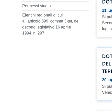
DOT
Permessi studio
21 lu
Elenchi regionali di cui
Si pub
all’articolo 399, comma 3-ter, del
Secon
decreto legislativo 16 aprile
lugli
1994, n. 297
DOT
DEL
TER
20 lu
Si pu
Venezi