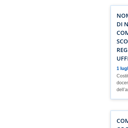
NOM
DI 
COM
SCO
REG
UFF
1 lug
Costi
docen
dell'a
COM