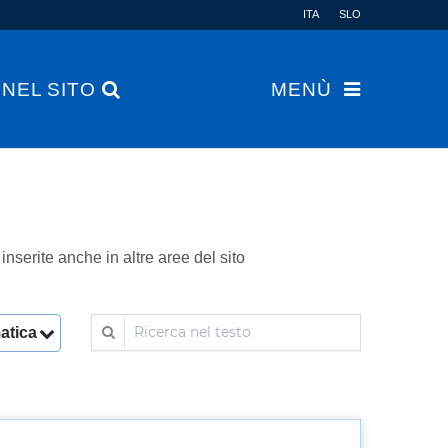
ITA
SLO
 NEL SITO
MENÙ
nserite anche in altre aree del sito
Ricerca nel testo
matica