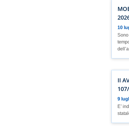
MOB
202
10 lu
Sono 
tempo
dell’a
II 
107/
9 lug
E’ in
statal