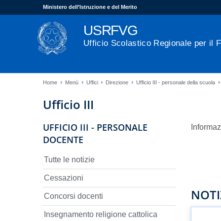
Ministero dell’Istruzione e del Merito
USRFVG
Ufficio Scolastico Regionale per il F
Home
Menù
Uffici
Direzione
Ufficio III - personale della scuola
Ufficio III
UFFICIO III - PERSONALE
Informaz
DOCENTE
Tutte le notizie
Cessazioni
NOTI
Concorsi docenti
Insegnamento religione cattolica