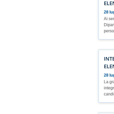
ELE
28 lu
Ai se
Dipar
perso
INT
ELE
28 lu
La gr
integ
candid