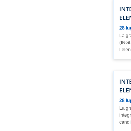
INT
ELE
28 lu
La gr
(INGL
l’elen
INT
ELE
28 lu
La gr
integ
candid