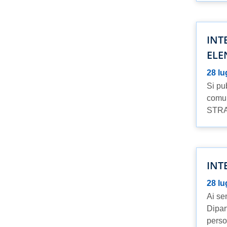
INT
ELE
28 lu
Si pu
comun
STRA
INT
28 lu
Ai se
Dipar
perso