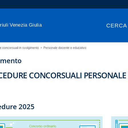
riuli Venezia Giulia
CERCA
 concorsuali in svolgimento
Personale docente e educativo
gimento
CEDURE CONCORSUALI PERSONALE 
edure 2025