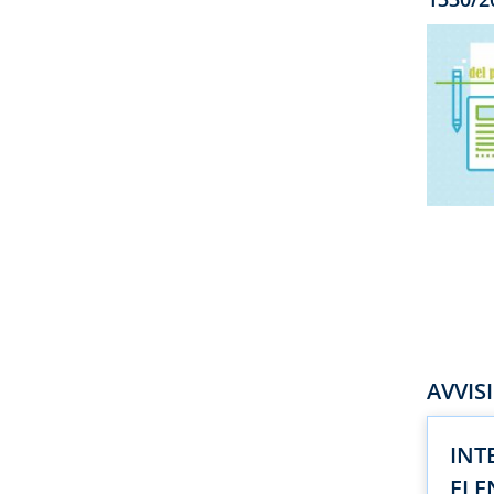
AVVIS
INT
ELE