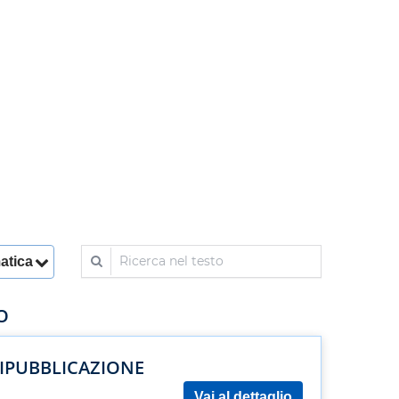
Ricerca nel testo
matica
O
RIPUBBLICAZIONE
Vai al dettaglio