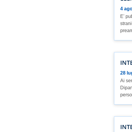
4 ag
E' pu
strani
pream
INT
28 lu
Ai se
Dipar
perso
INT