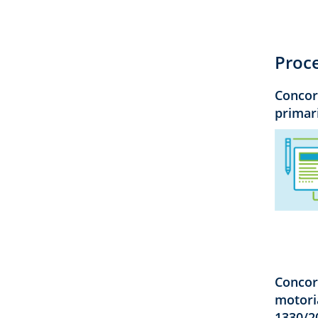
Proc
Concors
primari
Concor
motoria
1330/2