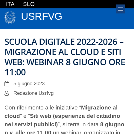
ITA
SLO
USRFVG
SCUOLA DIGITALE 2022-2026 –
MIGRAZIONE AL CLOUD E SITI
WEB: WEBINAR 8 GIUGNO ORE
11:00
5 giugno 2023
Redazione Usrfvg
Con riferimento alle iniziative “
Migrazione al
cloud
” e “
Siti web (esperienza del cittadino
nei servizi pubblici)
”, si terrà in data
8 giugno
p.v. alle ore 11.00
un webinar, organizzato in