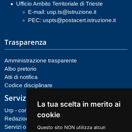
Ufficio Ambito Territoriale di Trieste
E-mail:
usp.ts@istruzione.it
PEC:
uspts@postacert.istruzione.it
Trasparenza
Amministrazione trasparente
Albo pretorio
Atti di notifica
Codice disciplinare
Servizi
La tua scelta in merito ai
Urp - contatti
cookie
Redazione sito
Servizi on-line (MIM)
Questo sito NON utilizza alcun