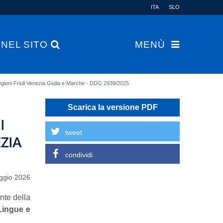
ITA
SLO
 NEL SITO
MENÙ
e regioni Friuli Venezia Giulia e Marche - DDG 2939/2025
Scarica la versione PDF
I
tweet
EZIA
condividi
ggio 2026
nte della
Lingue e