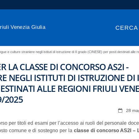
riuli Venezia Giulia
CERCA
gue e culture straniere negli istituti di istruzione di II grado (CINESE) per posti destinati all
 LA CLASSE DI CONCORSO AS2I -
 NEGLI ISTITUTI DI ISTRUZIONE DI I
ESTINATI ALLE REGIONI FRIULI VEN
9/2025
28 ma
o per titoli ed esami per l’accesso ai ruoli del personale doce
osto comune e di sostegno per la
classe di concorso AS2I – 