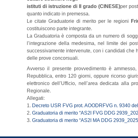
istituti di istruzione di II grado (CINESE)
per post
quanto indicato in premessa.
Le citate Graduatorie di merito per le regioni
Fri
costituiscono parte integrante.
La Graduatoria è composta da un numero di soggetti
l’integrazione della medesima, nel limite dei post
successivamente intervenute, con i candidati che 
delle prove concorsuali.
Avverso il presente provvedimento è ammesso, per
Repubblica, entro 120 giorni, oppure ricorso giuri
elettronico dell’Ufficio, nell’area dedicata alla p
Regionale.
Allegati:
1.
Decreto USR FVG prot. AOODRFVG n. 9340 del 2
2.
Graduatoria di merito “AS2I FVG DDG 2939_2025”
3.
Graduatoria di merito “AS2I MA DDG 2939_2025”(