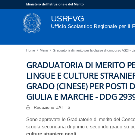
Ministero dell’Istruzione e del Merito
USRFVG
Ufficio Scolastico Regionale per il F
Home
Menù
Graduatoria di merito per la classe di concorso AS2I - Lin
GRADUATORIA DI MERITO PER
LINGUE E CULTURE STRANIERE
GRADO (CINESE) PER POSTI D
GIULIA E MARCHE - DDG 293
Redazione UAT TS
Sono approvate le Graduatorie di merito del Concors
scuola secondaria di primo e secondo grado su p
culture straniere negli