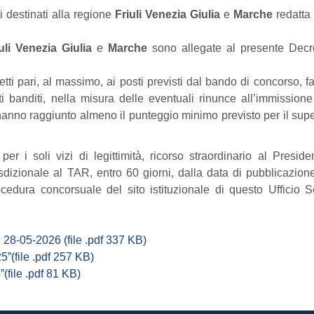
i destinati alla regione
Friuli Venezia Giulia
e
Marche
redatta
uli Venezia Giulia
e
Marche
sono allegate al presente Decr
 pari, al massimo, ai posti previsti dal bando di concorso, fa
i banditi, nella misura delle eventuali rinunce all’immissione
hanno raggiunto almeno il punteggio minimo previsto per il su
 i soli vizi di legittimità, ricorso straordinario al Preside
sdizionale al TAR, entro 60 giorni, dalla data di pubblicazione
rocedura concorsuale del sito istituzionale di questo Ufficio S
8-05-2026 (file .pdf 337 KB)
(file .pdf 257 KB)
file .pdf 81 KB)