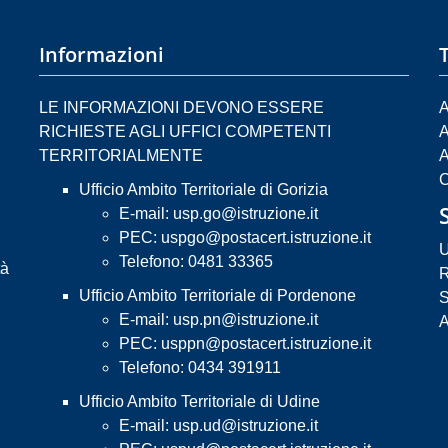
Informazioni
LE INFORMAZIONI DEVONO ESSERE
A
RICHIESTE AGLI UFFICI COMPETENTI
A
TERRITORIALMENTE
A
C
Ufficio Ambito Territoriale di Gorizia
E-mail:
usp.go@istruzione.it
PEC:
uspgo@postacert.istruzione.it
U
Telefono: 0481 33365
tà
R
Ufficio Ambito Territoriale di Pordenone
S
E-mail:
usp.pn@istruzione.it
A
PEC:
usppn@postacert.istruzione.it
Telefono: 0434 391911
Ufficio Ambito Territoriale di Udine
E-mail:
usp.ud@istruzione.it