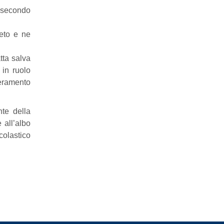
 secondo
eto e ne
tta salva
 in ruolo
peramento
nte della
 all’albo
colastico