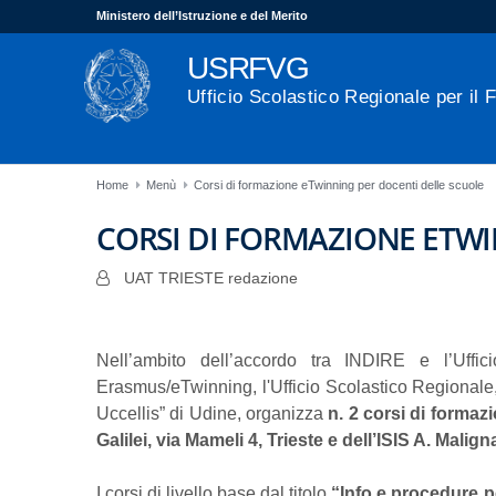
Ministero dell’Istruzione e del Merito
USRFVG
Ufficio Scolastico Regionale per il F
Home
Menù
Corsi di formazione eTwinning per docenti delle scuole
CORSI DI FORMAZIONE ETWI
UAT TRIESTE redazione
Nell’ambito dell’accordo tra INDIRE e l’Uffic
Erasmus/eTwinning, l'Ufficio Scolastico Regional
Uccellis” di Udine, organizza
n. 2 corsi di formaz
Galilei, via Mameli 4, Trieste e dell’ISIS A. Mali
I corsi di livello base dal titolo
“Info e procedure p