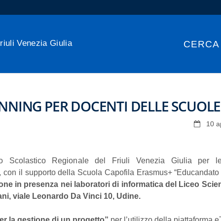
riuli Venezia Giulia
CERCA
NNING PER DOCENTI DELLE SCUOLE
10 a
io Scolastico Regionale del Friuli Venezia Giulia per le 
e, con il supporto della Scuola Capofila Erasmus+ “Educandato
ione in presenza nei laboratori di informatica del Liceo Scien
gnani, viale Leonardo Da Vinci 10, Udine.
er la gestione di un progetto”
per l’utilizzo della piattaforma 