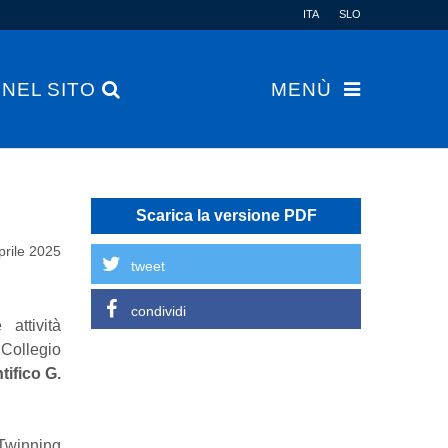
ITA
SLO
 NEL SITO
MENÙ
Scarica la versione PDF
prile 2025
tweet
condividi
attività
 Collegio
tifico G.
eTwinning