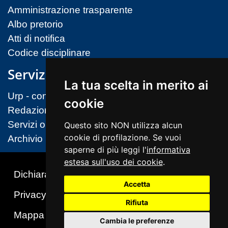
Amministrazione trasparente
Albo pretorio
Atti di notifica
Codice disciplinare
Servizi
La tua scelta in merito ai
Urp - contatti
cookie
Redazione sito
Servizi on-line (MIM)
Questo sito NON utilizza alcun
cookie di profilazione. Se vuoi
Archivio
saperne di più leggi l'
informativa
estesa sull'uso dei cookie
.
Dichiarazione di accessibilità
Accetta
Privacy & Cookies Policy
Note legali
Rifiuta
Mappa del sito
Cambio preferenze cookie
Cambia le preferenze