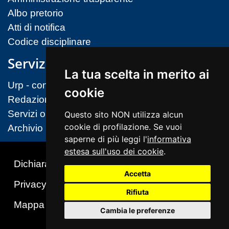
Albo pretorio
Atti di notifica
Codice disciplinare
Servizi
La tua scelta in merito ai
Urp - contatti
cookie
Redazione sito
Servizi on-line (MIM)
Questo sito NON utilizza alcun
cookie di profilazione. Se vuoi
Archivio
saperne di più leggi l'
informativa
estesa sull'uso dei cookie
.
Dichiarazione di accessibilità
Accetta
Privacy & Cookies Policy
Note legali
Rifiuta
Mappa del sito
Cambio preferenze cookie
Cambia le preferenze
Realizzato da Insiel