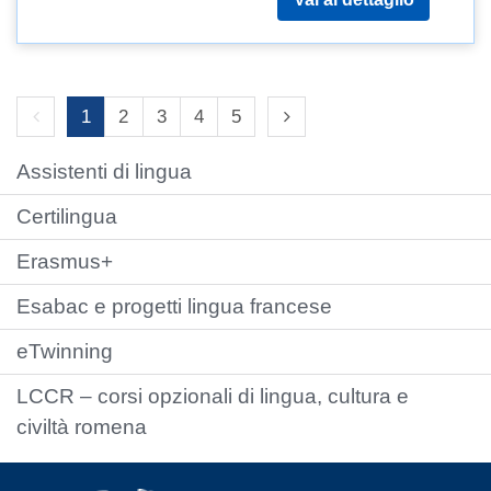
Previous page
Next page
1
2
3
4
5
Assistenti di lingua
Certilingua
Erasmus+
Esabac e progetti lingua francese
eTwinning
LCCR – corsi opzionali di lingua, cultura e
civiltà romena