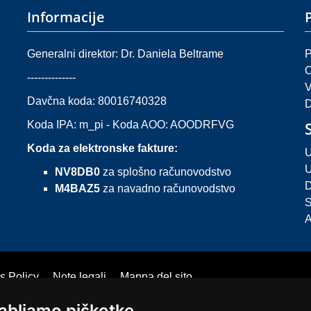
Informacije
Generalni direktor: Dr. Daniela Beltrame
P
O
--------------
V
Davčna koda: 80016740328
D
Koda IPA: m_pi - Koda AOO: AOODRFVG
Koda za elektronske fakture:
U
U
NV8DB0
za splošno računovodstvo
D
M4BAZ5
za navadno računovodstvo
S
A
s Policy
Note legali
Mappa del sito
abljamo piškotke