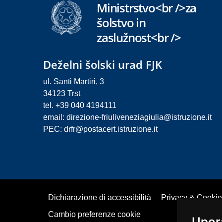
Ministrstvo<br />za
šolstvo in
zaslužnost<br />
Deželni šolski urad FJK
ul. Santi Martiri, 3
34123 Trst
tel. +39 040 4194111
email:
direzione-friuliveneziagiulia@istruzione.it
PEC:
drfr@postacert.istruzione.it
Dichiarazione di accessibilità
Privacy & Cookie
Cambio preferenze cookie
Upor