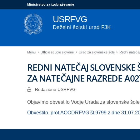
Ministrstvo za izobraževanje
USRFVG
Deželni šolski urad FJK
Menu
Ufficio scuole slovene
Urad za slovenske šole
Redni natečaj
REDNI NATEČAJ SLOVENSKE 
ZA NATEČAJNE RAZREDE A027
Redazione USRFVG
Objavimo obvestilo Vodje Urada za slovenske šole
Obvestilo, prot.AOODRFVG št.9799 z dne 31.07.202