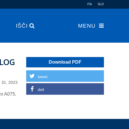
ITA
SLO
IŠČI
MENU
ALOG
Download PDF
tweet
l. 31, 2023
deli
in A075.