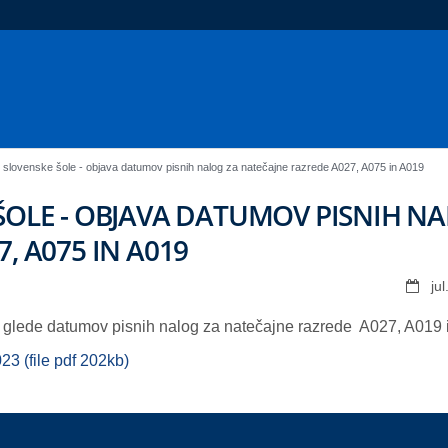
 slovenske šole - objava datumov pisnih nalog za natečajne razrede A027, A075 in A019
ŠOLE - OBJAVA DATUMOV PISNIH N
, A075 IN A019
ju
 glede datumov pisnih nalog za natečajne razrede A027, A019 
3 (file pdf 202kb)