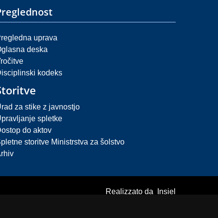
Preglednost
regledna uprava
glasna deska
ročitve
isciplinski kodeks
Storitve
rad za stike z javnostjo
pravljanje spletke
ostop do aktov
pletne storitve Ministrstva za šolstvo
rhiv
Realizzato da Insiel