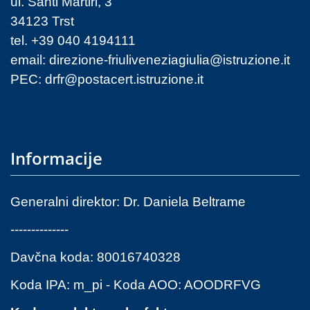
ul. Santi Martiri, 3
34123 Trst
tel. +39 040 4194111
email:
direzione-friuliveneziagiulia@istruzione.it
PEC:
drfr@postacert.istruzione.it
Informacije
Generalni direktor: Dr. Daniela Beltrame
--------------
Davčna koda: 80016740328
Koda IPA: m_pi - Koda AOO: AOODRFVG