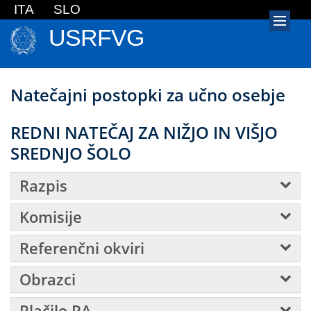
ITA
SLO
USRFVG
Natečajni postopki za učno osebje
REDNI NATEČAJ ZA NIŽJO IN VIŠJO
SREDNJO ŠOLO
Razpis
Komisije
Referenčni okviri
Obrazci
Plačilo PA