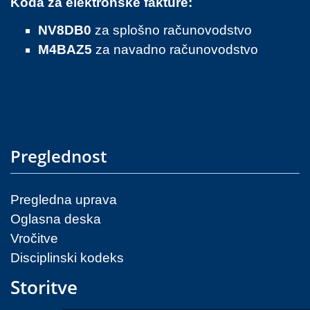
Koda za elektronske fakture:
NV8DB0
za splošno računovodstvo
M4BAZ5
za navadno računovodstvo
Preglednost
Pregledna uprava
Oglasna deska
Vročitve
Disciplinski kodeks
Storitve