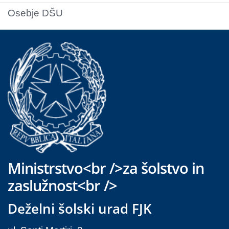
Osebje DŠU
Ministrstvo<br />za šolstvo in
zaslužnost<br />
Deželni šolski urad FJK