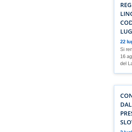
REG
LIN
COD
LUG
22 lu
Si re
16 ag
del L
CON
DAL
PRE
SLO