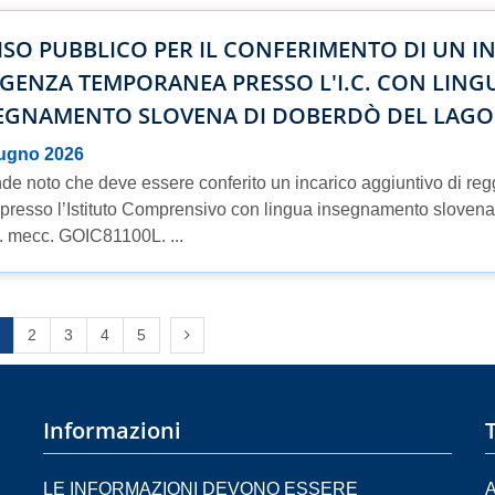
ISO PUBBLICO PER IL CONFERIMENTO DI UN I
GENZA TEMPORANEA PRESSO L'I.C. CON LINGU
EGNAMENTO SLOVENA DI DOBERDÒ DEL LAGO
iugno 2026
nde noto che deve essere conferito un incarico aggiuntivo di reg
presso l’Istituto Comprensivo con lingua insegnamento sloven
. mecc. GOIC81100L. ...
s page
Next page
2
3
4
5
Informazioni
LE INFORMAZIONI DEVONO ESSERE
A