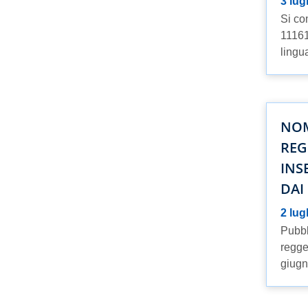
3 lug
Si co
11161
lingu
NOM
REG
INS
DAI
2 lug
Pubbl
regge
giugn