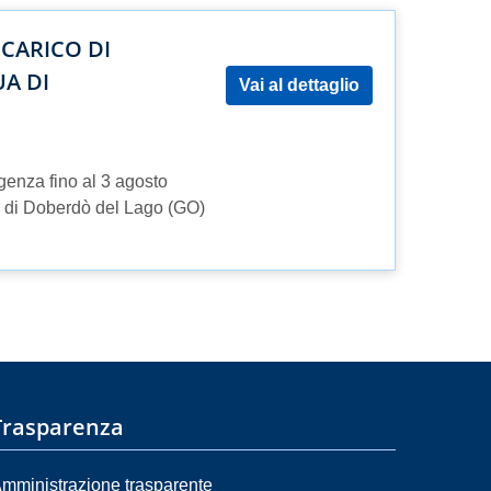
NCARICO DI
A DI
Vai al dettaglio
genza fino al 3 agosto
a di Doberdò del Lago (GO)
Trasparenza
mministrazione trasparente