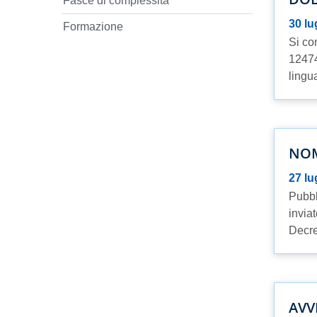
Fasce di complessità
30 lu
Formazione
Si co
12474
lingu
NOM
27 lu
Pubbl
invia
Decre
AVV