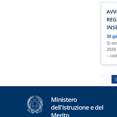
AVV
REG
INS
30 g
Si re
2026 
– cod
Previou
1
Ministero
dell'Istruzione e del
Merito