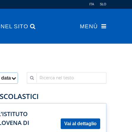
ITA
SLO
 NEL SITO
MENÙ
Ricerca nel testo
 data
 SCOLASTICI
’ISTITUTO
LOVENA DI
Vai al dettaglio