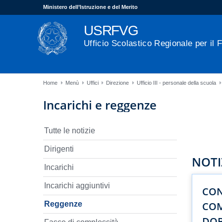
Ministero dell’Istruzione e del Merito
USRFVG
Ufficio Scolastico Regionale per il F
Home
Menù
Uffici
Direzione
Ufficio III - personale della scuola
Incarichi e reggenze
Tutte le notizie
Dirigenti
NOTI
Incarichi
Incarichi aggiuntivi
CON
Reggenze
COM
DOB