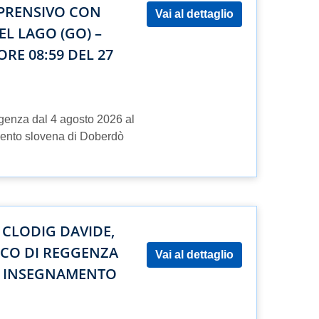
PRENSIVO CON
Vai al dettaglio
L LAGO (GO) –
RE 08:59 DEL 27
ggenza dal 4 agosto 2026 al
mento slovena di Doberdò
 CLODIG DAVIDE,
RICO DI REGGENZA
Vai al dettaglio
DI INSEGNAMENTO