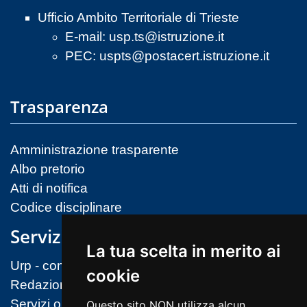
Ufficio Ambito Territoriale di Trieste
E-mail:
usp.ts@istruzione.it
PEC:
uspts@postacert.istruzione.it
Trasparenza
Amministrazione trasparente
Albo pretorio
Atti di notifica
Codice disciplinare
Servizi
La tua scelta in merito ai
Urp - contatti
cookie
Redazione sito
Servizi on-line (MIM)
Questo sito NON utilizza alcun