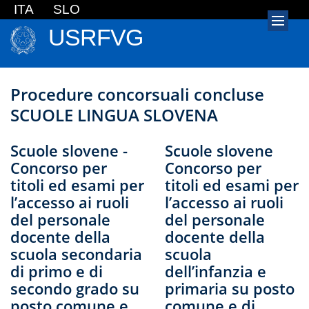
ITA
SLO
USRFVG
Procedure concorsuali concluse
SCUOLE LINGUA SLOVENA
Scuole slovene -
Scuole slovene
Concorso per
Concorso per
titoli ed esami per
titoli ed esami per
l’accesso ai ruoli
l’accesso ai ruoli
del personale
del personale
docente della
docente della
scuola secondaria
scuola
di primo e di
dell’infanzia e
secondo grado su
primaria su posto
posto comune e
comune e di