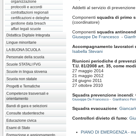
organizzazione
protocolli e accordi
Addetti al servizio di prevenzion
contrattazioni regionali
Componenti
squadra di primo 
certificazioni e deleghe
(coordinatore)
gestione data breach
affari legali scuole
Componenti
squadra antincend
Didattica Digitale Integrata
Giuseppe De Francesco
-
Gianfr
Lingue minoritarie
Accompagnamento lavoratori d
LA BUONA SCUOLA
Isabella Stevani
Personale della scuola
Riunioni periodiche d prevenzio
Scuole STATALI FVG
T.U. 81/2008 art. 35, come modi
27 maggio 2014
Scuole in lingua slovena
21 maggio 2012
Scuola non statale
24 giugno 2011
27 ottobre 2010
Progetti e Tematiche
Competenze trasversali e
Squadra prevenzione incendi
:
orientamento
Giuseppe De Francesco
-
Gianfranco Perr
Bandi di gara e selezioni
Squadra evacuazione
:
Giancar
Consulte studentesche
Controllori divieto di fumo
:
Giu
Educazione civica
Esami di Stato
PIANO DI EMERGENZA - manua
Formazione e aggiornamento