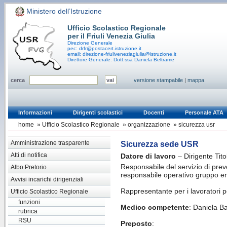
Ministero dell’Istruzione
Ufficio Scolastico Regionale
per il Friuli Venezia Giulia
Direzione Generale
pec: drfr@postacert.istruzione.it
email: direzione-friuliveneziagiulia@istruzione.it
Direttore Generale: Dott.ssa Daniela Beltrame
cerca
versione stampabile
|
mappa
Informazioni
Dirigenti scolastici
Docenti
Personale ATA
home
»
Ufficio Scolastico Regionale
»
organizzazione
»
sicurezza usr
Amministrazione trasparente
Sicurezza sede USR
Atti di notifica
Datore di lavoro
– Dirigente Tit
Responsabile del servizio di pr
Albo Pretorio
responsabile operativo gruppo e
Avvisi incarichi dirigenziali
Rappresentante per i lavoratori 
Ufficio Scolastico Regionale
funzioni
Medico competente
: Daniela B
rubrica
RSU
Preposto
: