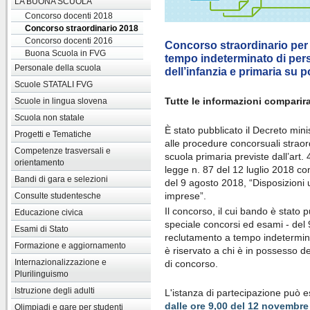
LA BUONA SCUOLA
Concorso docenti 2018
Concorso straordinario 2018
Concorso docenti 2016
Concorso straordinario per t
Buona Scuola in FVG
tempo indeterminato di per
Personale della scuola
dell’infanzia e primaria su
Scuole STATALI FVG
Tutte le informazioni comparir
Scuole in lingua slovena
Scuola non statale
È stato pubblicato il Decreto min
Progetti e Tematiche
alle procedure concorsuali straord
Competenze trasversali e
scuola primaria previste dall’art.
orientamento
legge n. 87 del 12 luglio 2018 con
Bandi di gara e selezioni
del 9 agosto 2018, “Disposizioni ur
imprese”.
Consulte studentesche
Il concorso, il cui bando è stato p
Educazione civica
speciale concorsi ed esami - del 
Esami di Stato
reclutamento a tempo indetermina
Formazione e aggiornamento
è riservato a chi è in possesso dei
Internazionalizzazione e
di concorso.
Plurilinguismo
Istruzione degli adulti
L'istanza di partecipazione può 
dalle ore 9,00 del 12 novembre 
Olimpiadi e gare per studenti