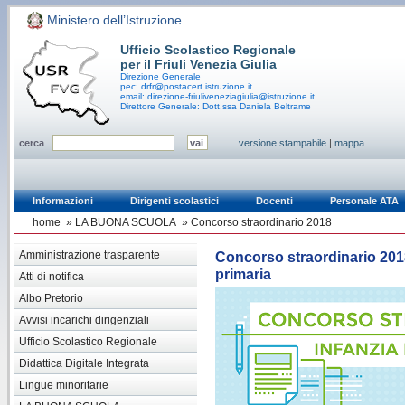
Ministero dell’Istruzione
Ufficio Scolastico Regionale
per il Friuli Venezia Giulia
Direzione Generale
pec: drfr@postacert.istruzione.it
email: direzione-friuliveneziagiulia@istruzione.it
Direttore Generale: Dott.ssa Daniela Beltrame
cerca
versione stampabile
|
mappa
Informazioni
Dirigenti scolastici
Docenti
Personale ATA
home
»
LA BUONA SCUOLA
»
Concorso straordinario 2018
Amministrazione trasparente
Concorso straordinario 2018 
primaria
Atti di notifica
Albo Pretorio
Avvisi incarichi dirigenziali
Ufficio Scolastico Regionale
Didattica Digitale Integrata
Lingue minoritarie