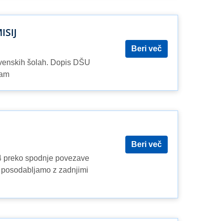
ISIJ
Beri več
ovenskih šolah. Dopis DŠU
nam
Beri več
24 preko spodnje povezave
o posodabljamo z zadnjimi