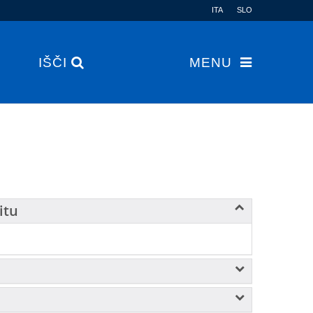
ITA
SLO
IŠČI
MENU
itu