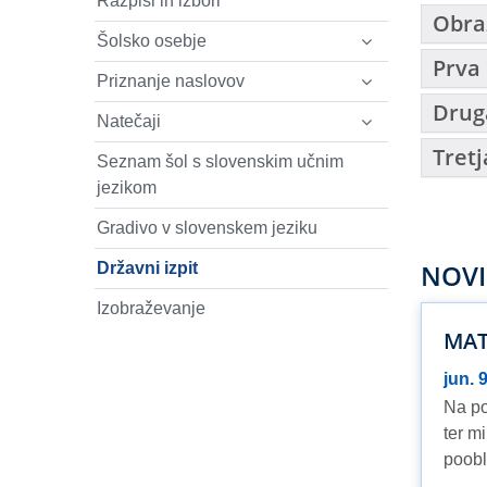
Razpisi in izbori
Obraz
Šolsko osebje
Prva 
Priznanje naslovov
Druga
Natečaji
Tretj
Seznam šol s slovenskim učnim
jezikom
Gradivo v slovenskem jeziku
NOVI
Državni izpit
Izobraževanje
MAT
jun. 
Na po
ter m
poobl