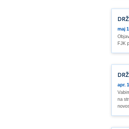
DRŽ
maj 1
Objav
FJK p
DRŽ
apr. 
Vabim
na st
novost