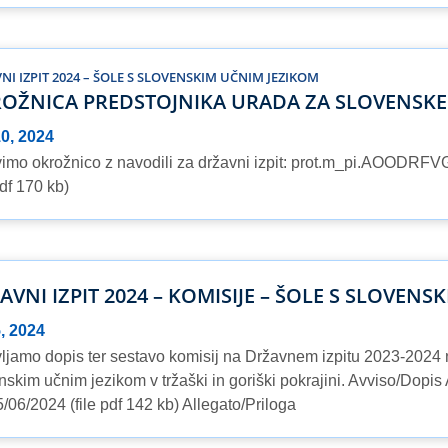
:
NI IZPIT 2024 – ŠOLE S SLOVENSKIM UČNIM JEZIKOM
OŽNICA PREDSTOJNIKA URADA ZA SLOVENSKE
10, 2024
imo okrožnico z navodili za državni izpit: prot.m_pi.AOODRFV
pdf 170 kb)
AVNI IZPIT 2024 – KOMISIJE – ŠOLE S SLOVEN
5, 2024
ljamo dopis ter sestavo komisij na Državnem izpitu 2023-2024 na
nskim učnim jezikom v tržaški in goriški pokrajini. Avviso/Do
5/06/2024 (file pdf 142 kb) Allegato/Priloga