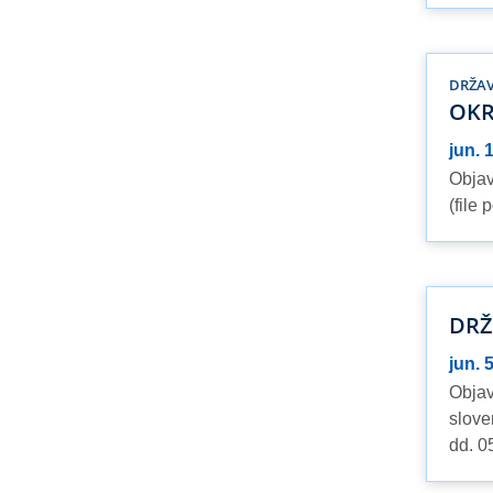
DRŽAV
OKR
jun. 
Objav
(file 
DRŽ
jun. 
Objav
slove
dd. 0