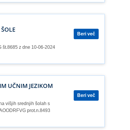
 ŠOLE
Beri več
G št.8685 z dne 10-06-2024
SKIM UČNIM JEZIKOM
Beri več
 višjih srednjih šolah s
pis AOODRFVG prot.n.8493