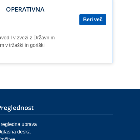
-E – OPERATIVNA
Beri več
avodil v zvezi z Državnim
 v tržaški in goriški
Preglednost
regledna uprava
glasna deska
ročitve