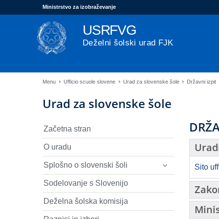
Ministrstvo za izobraževanje
USRFVG
Deželni šolski urad FJK
Menu
Ufficio scuole slovene
Urad za slovenske šole
Državni izpit
Urad za slovenske šole
DRŽA
Začetna stran
Urad
O uradu
Splošno o slovenski šoli
Sito uf
Sodelovanje s Slovenijo
Zako
Deželna šolska komisija
Minis