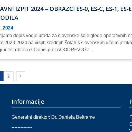
VNI IZPIT 2024 – OBRAZCI ES-0, ES-C, ES-1, ES
ODILA
5, 2024
ljamo dopis vodje urada za slovenske šole glede operativnih n
om 2023-2024 na višjih srednjih šolah s slovenskim učnim jezikom
jini, ter obrazce. Dopis prot.AOODRFVG št. ...
a stran
Next page
2
Informacije
Generalni direktor: Dr. Daniela Beltrame
P
O
--------------
V