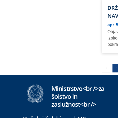
DRŽA
NAV
apr. 
Objav
izpit
pokra
Prejšnj
1
Ministrstvo<br />za
šolstvo in
zaslužnost<br />