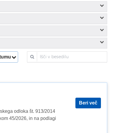
Išči v besedilu
atumu
Beri več
skega odloka št. 913/2014
kom 45/2026, in na podlagi