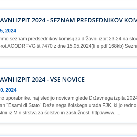
AVNI IZPIT 2024 - SEZNAM PREDSEDNIKOV KOM
5, 2024
imo seznam predsednikov komisij za državni izpit 23-24 na sl
rot.AOODRFVG št.7470 z dne 15.05.2024(file pdf 168kb) Sez
AVNI IZPIT 2024 - VSE NOVICE
10, 2024
o uporabnike, naj sledijo novicam glede Državnega izpita 20
ran "Esami di Stato" Deželnega šolskega urada FJK, ki jo redn
mi iz Ministrstva za šolstvo in zaslužnost. http://www. ...