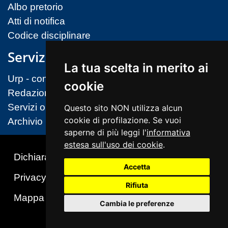
Albo pretorio
Atti di notifica
Codice disciplinare
Servizi
La tua scelta in merito ai
Urp - contatti
cookie
Redazione sito
Servizi on-line (MIM)
Questo sito NON utilizza alcun
cookie di profilazione. Se vuoi
Archivio
saperne di più leggi l'
informativa
estesa sull'uso dei cookie
.
Dichiarazione di accessibilità
Accetta
Privacy & Cookies Policy
Note legali
Rifiuta
Mappa del sito
Cambio preferenze cookie
Cambia le preferenze
Realizzato da Insiel