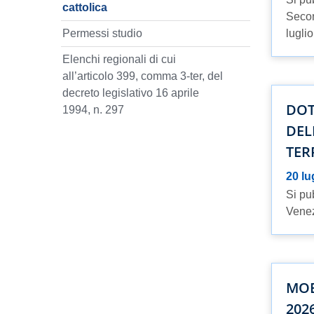
cattolica
Secon
Permessi studio
lugli
Elenchi regionali di cui
all’articolo 399, comma 3-ter, del
decreto legislativo 16 aprile
DOT
1994, n. 297
DEL
TER
20 lu
Si pu
Venezi
MOB
202