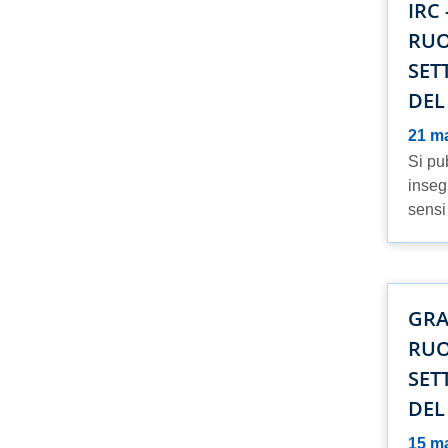
IRC
RUO
SET
DEL
21 m
Si pub
insegn
sensi 
GRA
RUO
SET
DEL
15 m