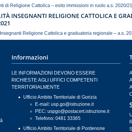
ti di Religione Cattolica – esito immissioni in ruolo a.s. 2020/2
ITÀ INSEGNANTI RELIGIONE CATTOLICA E GRA
2021
 Insegnanti Religione Cattolica e graduatoria regionale – a.s. 2
Informazioni
LE INFORMAZIONI DEVONO ESSERE
A
RICHIESTE AGLI UFFICI COMPETENTI
A
TERRITORIALMENTE
A
C
Ufficio Ambito Territoriale di Gorizia
E-mail:
usp.go@istruzione.it
PEC:
uspgo@postacert.istruzione.it
U
Telefono: 0481 33365
tà
R
Ufficio Ambito Territoriale di Pordenone
S