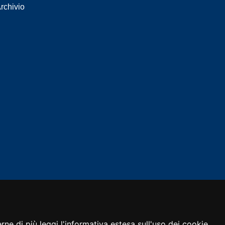
rchivio
ne di più leggi l'
informativa estesa sull'uso dei cookie
.