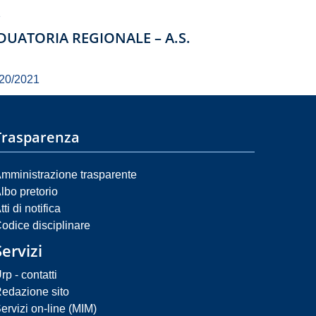
1
DUATORIA REGIONALE – A.S.
020/2021
Trasparenza
mministrazione trasparente
lbo pretorio
tti di notifica
odice disciplinare
Servizi
rp - contatti
edazione sito
ervizi on-line (MIM)