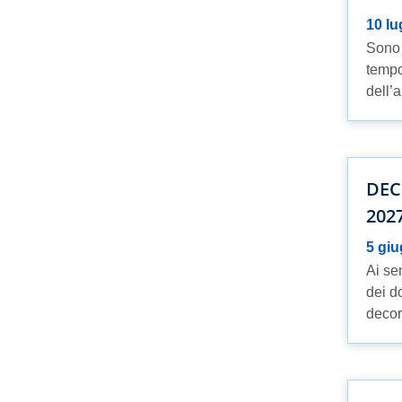
10 lu
Sono 
tempo
dell’a
DEC
202
5 gi
Ai sen
dei d
decorr