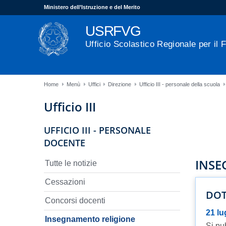
Ministero dell’Istruzione e del Merito
USRFVG
Ufficio Scolastico Regionale per il F
Home
Menù
Uffici
Direzione
Ufficio III - personale della scuola
Ufficio III
UFFICIO III - PERSONALE
DOCENTE
INSE
Tutte le notizie
Cessazioni
DOT
Concorsi docenti
21 lu
Insegnamento religione
Si pub