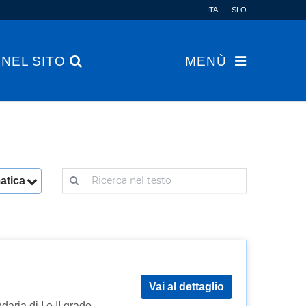
ITA
SLO
 NEL SITO
MENÙ
Ricerca nel testo
matica
Vai al dettaglio
daria di I e II grado –