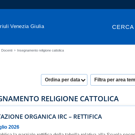
riuli Venezia Giulia
CERCA
Docenti
Insegnamento religione cattolica
Ordina per data
Filtra per area te
GNAMENTO RELIGIONE CATTOLICA
AZIONE ORGANICA IRC – RETTIFICA
glio 2026
blica la parziale rettifica della tabella relativa alla Scuola secon