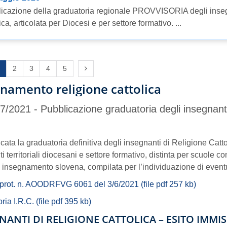
icazione della graduatoria regionale PROVVISORIA degli insegna
ica, articolata per Diocesi e per settore formativo. ...
s page
Next page
2
3
4
5
namento religione cattolica
/2021 - Pubblicazione graduatoria degli insegnanti 
cata la graduatoria definitiva degli insegnanti di Religione Catto
ti territoriali diocesani e settore formativo, distinta per scuole 
i insegnamento slovena, compilata per l’individuazione di event
prot. n. AOODRFVG 6061 del 3/6/2021 (file pdf 257 kb)
ia I.R.C. (file pdf 395 kb)
NANTI DI RELIGIONE CATTOLICA – ESITO IMMIS