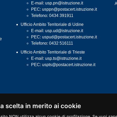
E-mail:
usp.pn@istruzione.it
A
PEC:
usppn@postacert.istruzione.it
Telefono: 0434 391911
Ufficio Ambito Territoriale di Udine
E-mail:
usp.ud@istruzione.it
PEC:
uspud@postacert.istruzione.it
 e
Telefono: 0432 516111
Ufficio Ambito Territoriale di Trieste
E-mail:
usp.ts@istruzione.it
PEC:
uspts@postacert.istruzione.it
a scelta in merito ai cookie
sito NON utilizza alcun cookie di profilazione. Se vuoi saper