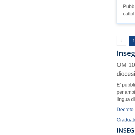
Pubbl
cattol
Previou
1
Inseg
OM 107
diocesi
E’ pubbli
per ambi
lingua d
Decreto 
Graduator
INSEG