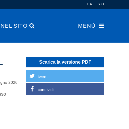
ITA
SLO
 NEL SITO
MENÙ
L
Scarica la versione PDF
tweet
ugno 2026
condividi
sso