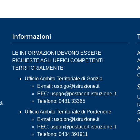
Informazioni
LE INFORMAZIONI DEVONO ESSERE
A
RICHIESTE AGLI UFFICI COMPETENTI
A
TERRITORIALMENTE
A
C
Ufficio Ambito Territoriale di Gorizia
E-mail:
usp.go@istruzione.it
PEC:
uspgo@postacert.istruzione.it
U
Telefono: 0481 33365
tà
R
Ufficio Ambito Territoriale di Pordenone
S
E-mail:
usp.pn@istruzione.it
A
PEC:
usppn@postacert.istruzione.it
Telefono: 0434 391911