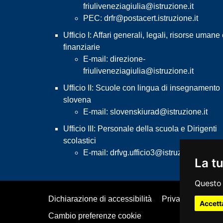
friuliveneziagiulia@istruzione.it
PEC:
drfr@postacert.istruzione.it
Ufficio I: Affari generali, legali, risorse umane
finanziarie
E-mail:
direzione-
friuliveneziagiulia@istruzione.it
Ufficio II: Scuole con lingua di insegnamento
slovena
E-mail:
slovenskiurad@istruzione.it
Ufficio III: Personale della scuola e Dirigenti
scolastici
E-mail:
drfvg.ufficio3@istruzione.it
La tu
Questo 
Dichiarazione di accessibilità
Privacy & Cookie
Accett
Cambio preferenze cookie