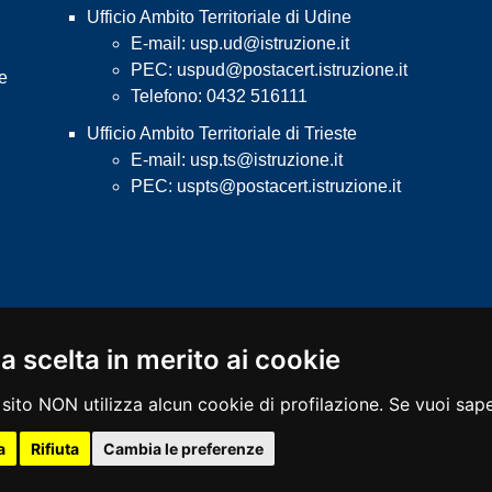
Ufficio Ambito Territoriale di Udine
E-mail:
usp.ud@istruzione.it
PEC:
uspud@postacert.istruzione.it
 e
Telefono: 0432 516111
Ufficio Ambito Territoriale di Trieste
E-mail:
usp.ts@istruzione.it
PEC:
uspts@postacert.istruzione.it
a scelta in merito ai cookie
sito NON utilizza alcun cookie di profilazione. Se vuoi saper
s Policy
Note legali
Mappa del sito
a
Rifiuta
Cambia le preferenze