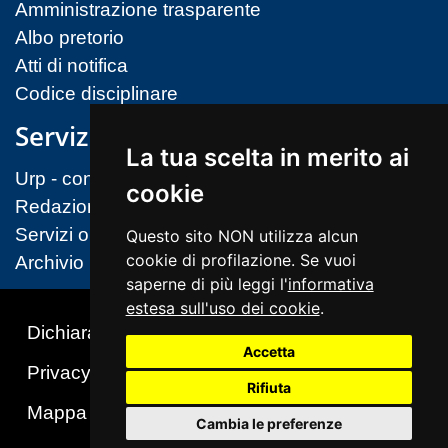
Amministrazione trasparente
Albo pretorio
Atti di notifica
Codice disciplinare
Servizi
La tua scelta in merito ai
Urp - contatti
cookie
Redazione sito
Servizi on-line (MIM)
Questo sito NON utilizza alcun
cookie di profilazione. Se vuoi
Archivio
saperne di più leggi l'
informativa
estesa sull'uso dei cookie
.
Dichiarazione di accessibilità
Accetta
Privacy & Cookies Policy
Note legali
Rifiuta
Mappa del sito
Cambio preferenze cookie
Cambia le preferenze